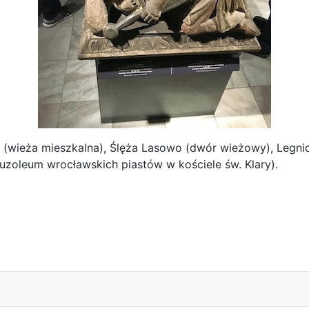
 (wieża mieszkalna), Ślęża Lasowo (dwór wieżowy), Legni
zoleum wrocławskich piastów w kościele św. Klary).
Historycznym w Czaplinku - 14 sierpnia 2021 roku