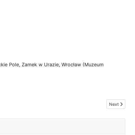
ckie Pole, Zamek w Urazie, Wrocław (Muzeum
Next article
Next