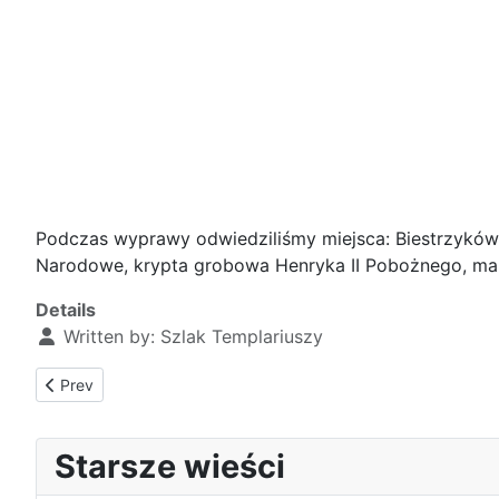
Podczas wyprawy odwiedziliśmy miejsca: Biestrzyków
Narodowe, krypta grobowa Henryka II Pobożnego, mau
Details
Written by:
Szlak Templariuszy
Previous article: Udział przedstawicieli Szlaku w III Pikniku 
Prev
Starsze wieści