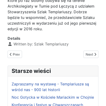
które po raz siódmy odbywa się na terenie
Archikolegiaty w Tumie pod Łęczycą z udziałem
Stowarzyszenia Szlak Templariuszy. Dobrze
będzie tu wspomnieć, że przedstawiciele Szlaku
uczestniczyli w wydarzeniu już od jego pierwszej
edycji w 2016 roku.
Details
Written by:
Szlak Templariuszy
Previous article: Konferencja i festyn w Chwarszczanach
Next article
Prev
Next
Starsze wieści
Zapraszamy na wystawę - Templariusze są
wśród nas - 900 lat historii
Noc Gotycka w Kościele Mariackim w Chojnie
Konferencja i festyn w Chwarszczanach