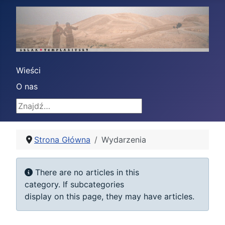
Wieści
O nas
Znajdź
Strona Główna
Wydarzenia
Display #
Info
There are no articles in this
category. If subcategories
display on this page, they may have articles.